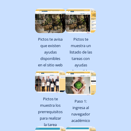
Pictos te avisa
Pictos te
que existen
muestra un
ayudas
listado de las
disponibles
tareas con
en el sitio web
ayudas
disponibles
Pictos te
Paso 1:
muestra los
ingresa al
prerrequisitos
navegador
para realizar
académico
la tarea